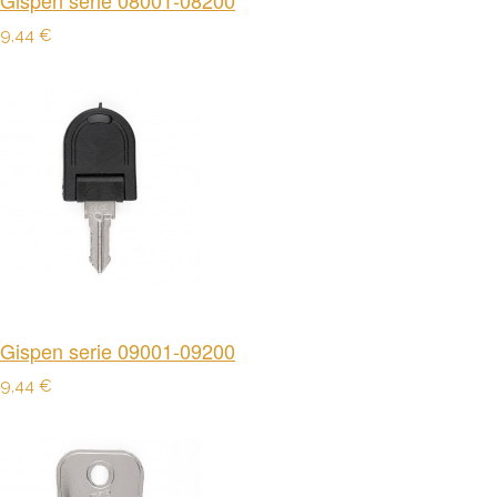
Gispen serie 08001-08200
9,44 €
Gispen serie 09001-09200
9,44 €