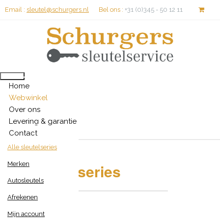
Email :
sleutel@schurgers.nl
Bel ons :
+31 (0)345 - 50 12 11
Winkelwagen is leeg
Home
Webwinkel
Over ons
Levering & garantie
Contact
Alle sleutelseries
Merken
Alle sleutelseries
Autosleutels
Afrekenen
Mijn account